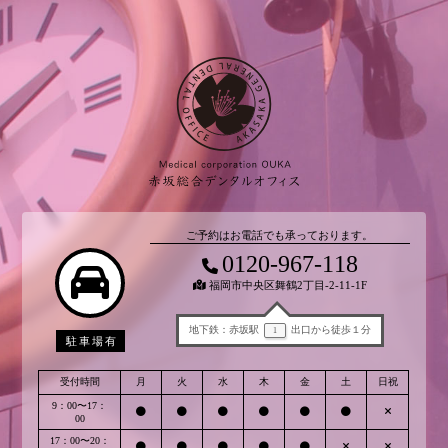
ご予約はお電話でも承っております。
0120-967-118
福岡市中央区舞鶴2丁目-2-11-1F
地下鉄：赤坂駅
出口から徒歩１分
1
駐車場有
受付時間
月
火
水
木
金
土
日祝
9：00〜17：
00
17：00〜20：