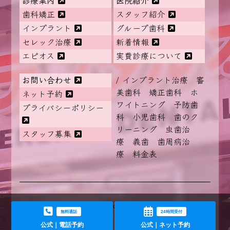
診療案内
医院紹介
歯科矯正
スタッフ紹介
インプラント
グループ歯科
セレック治療
新着情報
エピオス
実費診療について
お問い合わせ
/ インプラント治療 審
美歯科 矯正歯科 ホ
ネット予約
ワイトニング 予防歯
プライバシーポリシー
科 小児歯科 歯のク
リーニング 虫歯治
スタッフ募集
療 義歯 歯周病治
療 料金表
COPYRIGHT ©2022 MEDICAL CORPORATION OUKA
無料通話
24時間受付
RESERVED.
公式｜電話予約
公式｜ネット予約